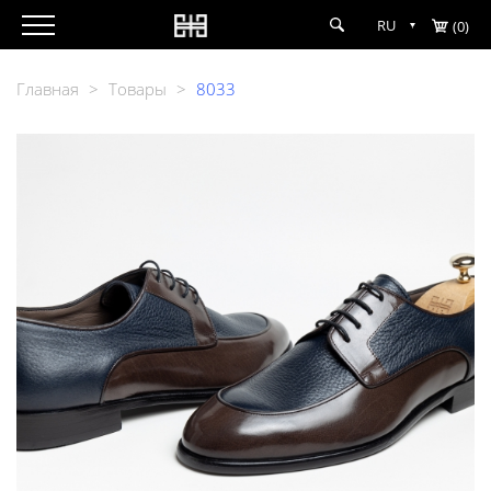
RU
(0)
Главная
>
Товары
>
8033