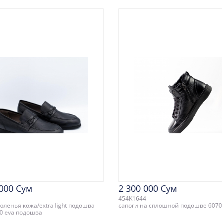
 000 Сум
2 300 000 Сум
454K1644
оленья кожа/extra light подошва
сапоги на сплошной подошве 607
0 eva подошва