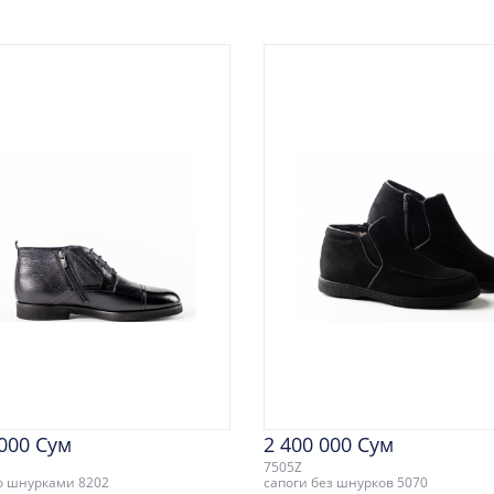
 000 Сум
2 400 000 Сум
7505Z
о шнурками 8202
сапоги без шнурков 5070