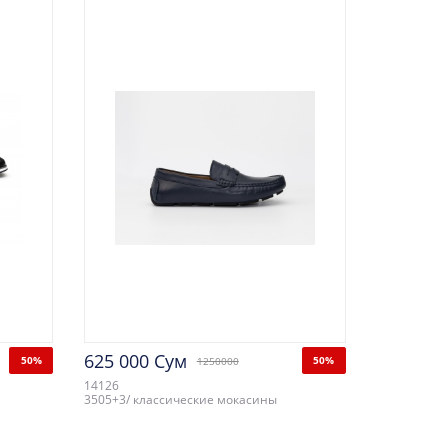
625 000 Сум
50%
50%
1250000
14126
3505+3/ классические мокасины