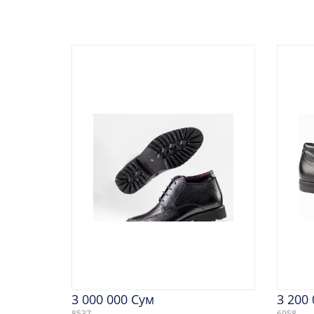
3 000 000 Сум
3 200
8537
6958