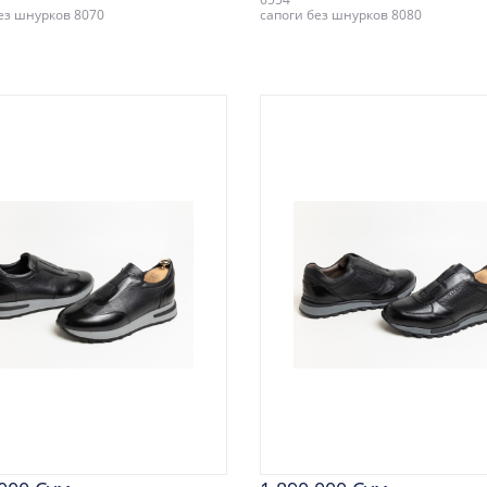
ез шнурков 8070
сапоги без шнурков 8080