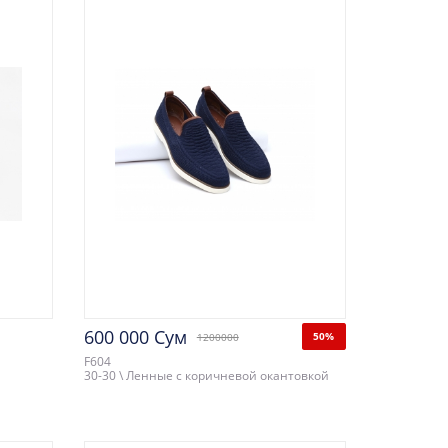
600 000 Сум
50%
1200000
F604
30-30 \ Ленные с коричневой окантовкой