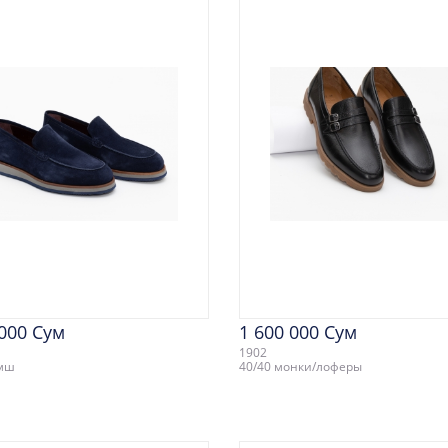
 000 Сум
1 600 000 Сум
1902
амш
40/40 монки/лоферы