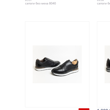
сапоги без меха 8040
сапоги б