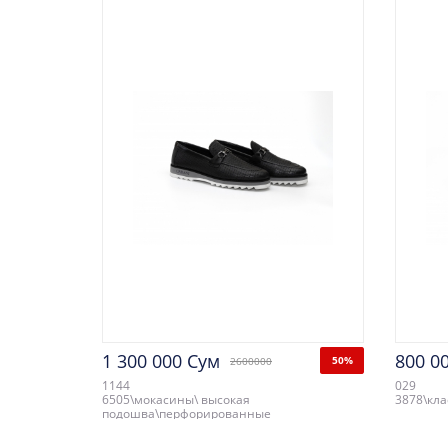
1 300 000 Сум
800 0
50%
2600000
1144
029
6505\мокасины\ высокая
3878\кла
подошва\перфорированные