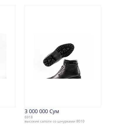
3 000 000 Сум
6918
0
высокие сапоги со шнурками 8010