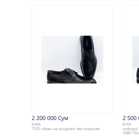
2 200 000 Сум
2 500
649A
8169
7505 обувь на шнурках/ эва подошва
лоферы/ 
7080 702