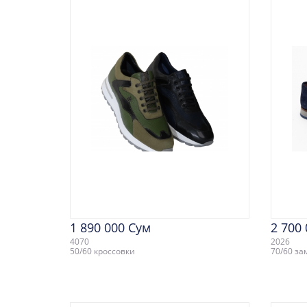
1 890 000 Сум
2 700
4070
2026
50/60 кроссовки
70/60 з