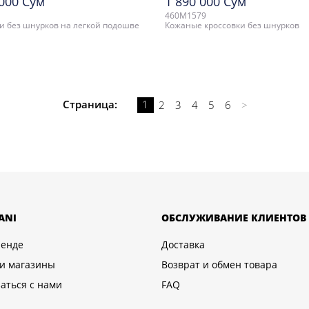
 000 Сум
1 890 000 Сум
460M1579
и без шнурков на легкой подошве
Кожаные кроссовки без шнурков
Cтраница:
1
2
3
4
5
6
>
ANI
ОБСЛУЖИВАНИЕ КЛИЕНТОВ
ренде
Доставка
и магазины
Возврат и обмен товара
аться с нами
FAQ