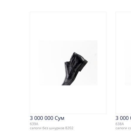
3 000 000 Сум
3 000
639A
638A
сапоги без шнурков 8202
сапоги с