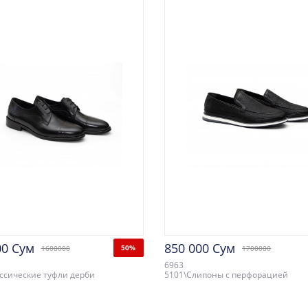
00 Сум
850 000 Сум
50%
1600000
1700000
6963
ссические туфли дерби
5101\Слипоны с перфорацией