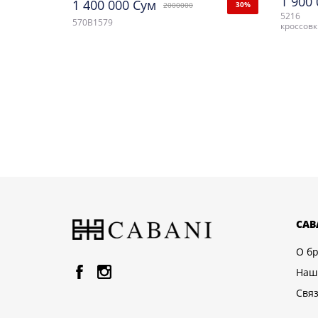
1 900
1 400 000 Сум
30%
2000000
5216
570B1579
кроссовк
CAB
О б
Наш
Связ