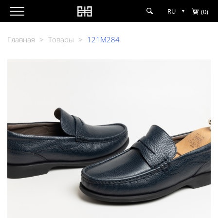
RU
(0)
Главная
>
Товары
>
121M284