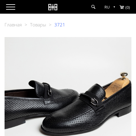
RU
(0)
Главная
>
Товары
>
3721