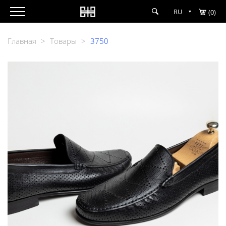
RU
(0)
Главная
>
Товары
>
3750