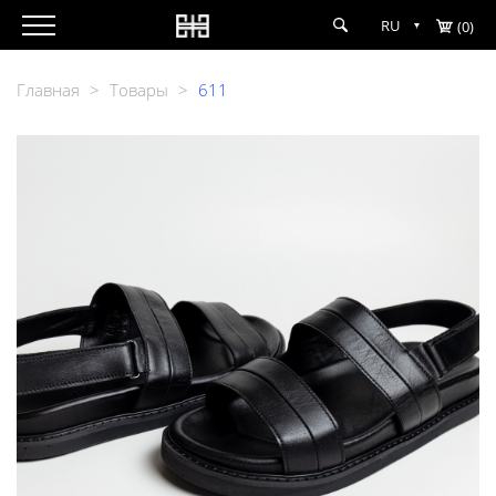
RU
(0)
Главная
>
Товары
>
611