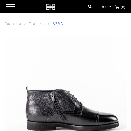
RU
(0)
Главная
>
Товары
>
638A