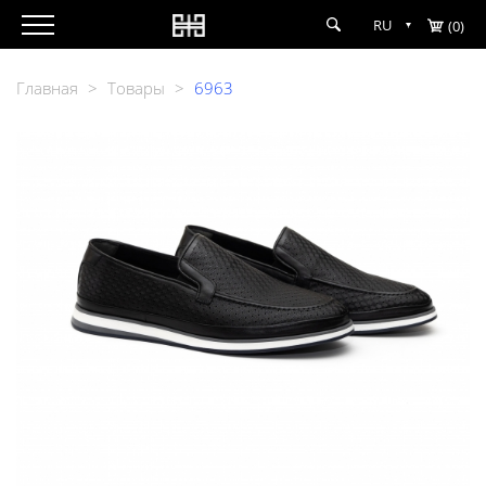
RU
(0)
Главная
>
Товары
>
6963