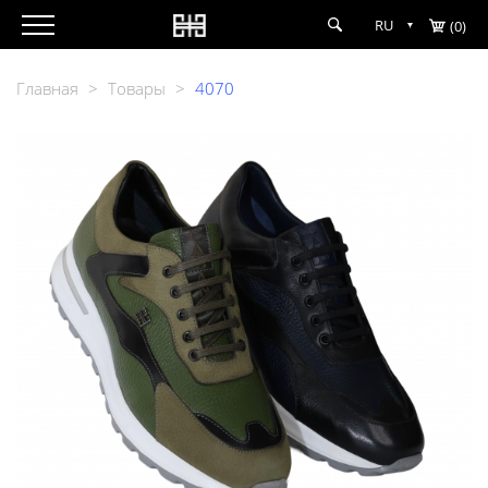
RU
(0)
Главная
>
Товары
>
4070