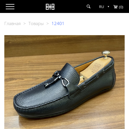
RU
(0)
Главная
>
Товары
>
12401